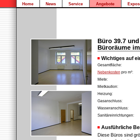
Home
News
Service
Angebote
Expos
Büro 39.7 und 
Büroräume im
Wichtiges auf ei
Gesamtfläche:
Nebenkosten
pro m²:
Miete:
Mietkaution:
Heizung:
Gasanschluss:
Wasseranschluss:
Sanitäreinrichtungen:
Ausführliche Be
Diese Büros sind grö