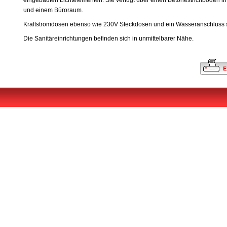
eingebauten Lichtelementen. Sie verfügt über einen Betonestrichboden i
und einem Büroraum.
Kraftstromdosen ebenso wie 230V Steckdosen und ein Wasseranschluss 
Die Sanitäreinrichtungen befinden sich in unmittelbarer Nähe.