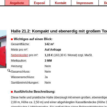
Angebote
Exposé
Kontakt
Impressum
D
Halle 21.2: Kompakt und ebenerdig mit großem To
Wichtiges auf einen Blick:
Gesamtfläche:
142 m²
Miete pro m²:
Auf Anfrage
Nebenkosten
pro m²:
1,15 €
(163,30 € / Monat) zzgl. MwSt.
Mietkaution:
3 MM
Heizung:
Nein
Gasanschluss:
Nein
Wasseranschluss:
Ja
Sanitäreinrichtungen:
Nein
Ausführliche Beschreibung:
Diese helle und praktische Halle überzeugt mit einem großen, ebenerdigen
2,00 m, Höhe ca. 2,50 m) und einer abgehängten Kassettendecke (Höhe 3