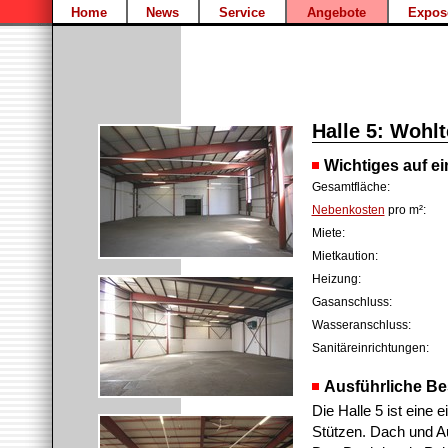
Home
News
Service
Angebote
Expos
Halle 5: Wohl
Wichtiges auf ei
Gesamtfläche:
Nebenkosten
pro m²:
Miete:
Mietkaution:
Heizung:
Gasanschluss:
Wasseranschluss:
Sanitäreinrichtungen:
Ausführliche Be
Die Halle 5 ist eine
Stützen. Dach und Au